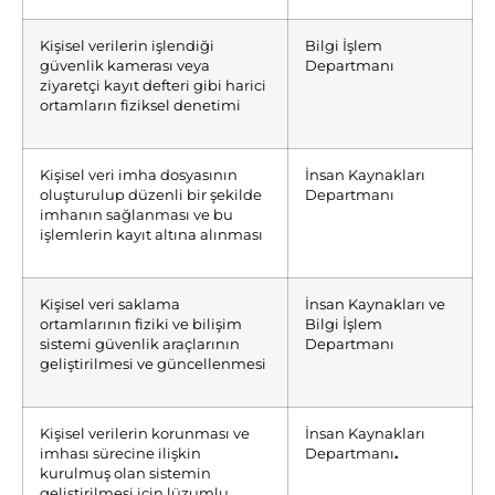
Kişisel verilerin işlendiği
Bilgi İşlem
güvenlik kamerası veya
Departmanı
ziyaretçi kayıt defteri gibi harici
ortamların fiziksel denetimi
Kişisel veri imha dosyasının
İnsan Kaynakları
oluşturulup düzenli bir şekilde
Departmanı
imhanın sağlanması ve bu
işlemlerin kayıt altına alınması
Kişisel veri saklama
İnsan Kaynakları ve
ortamlarının fiziki ve bilişim
Bilgi İşlem
sistemi güvenlik araçlarının
Departmanı
geliştirilmesi ve güncellenmesi
Kişisel verilerin korunması ve
İnsan Kaynakları
imhası sürecine ilişkin
Departmanı
.
kurulmuş olan sistemin
geliştirilmesi için lüzumlu