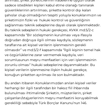
alınması, şirket yöneticilerinin iradelerine uygun olarak
sadece istedikleri kişileri kabul etme olanağı tanınarak
güvenliklerinin artırılması, şirkette kontrol dışı kalan
şahıslar olup olmadığının tespiti yoluyla konuklarımızın ve
şirketimizin fiziki ve hukuki kontrol ve güvenliğinin
sağlanması teknik sebeplerine dayalı olarak işlenmektedir.
Bu teknik sebeplerin hukuki gerekçesi, KVKK md.5/2-c
kapsamında “Bir sözleşmenin kurulması veya ifasıyla
doğrudan doğruya ilgili olması kaydıyla, sözleşmenin
taraflarına ait kişisel verilerin işlenmesinin gerekli
olmasıdır” ve md.5/2-f kapsamında “İlgili kişinin temel hak
ve özgürlüklerine zarar vermemek kaydıyla, veri
sorumlusunun meşru menfaatleri için veri işlenmesinin
zorunlu olması” hukuki sebeplerine dayanmaktadır. Bu
kişisel verilerin işlenmesine ilişkin hukuki gerekçe,
konuğun şirketten ayrılması ile son bulmaktadır.
Bu andan itibaren Konuklarımızdan anılan kişisel veriler
herhangi bir ilgili tarafından bir haksız fiil ihbarında
bulunulması ihtimalinde Şirketin, müşterilerin, şirket
çalışanları/stajyerlerinin meşru menfaatini koruyabilmek
gerekliliği sebebiyle Türk Borçlar Kanunu’nun 146.