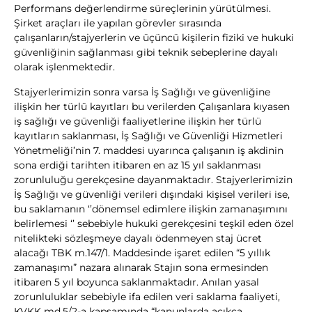
Performans değerlendirme süreçlerinin yürütülmesi.
Şirket araçları ile yapılan görevler sırasında
çalışanların/stajyerlerin ve üçüncü kişilerin fiziki ve hukuki
güvenliğinin sağlanması gibi teknik sebeplerine dayalı
olarak işlenmektedir.
Stajyerlerimizin sonra varsa İş Sağlığı ve güvenliğine
ilişkin her türlü kayıtları bu verilerden Çalışanlara kıyasen
iş sağlığı ve güvenliği faaliyetlerine ilişkin her türlü
kayıtların saklanması, İş Sağlığı ve Güvenliği Hizmetleri
Yönetmeliği’nin 7. maddesi uyarınca çalışanın iş akdinin
sona erdiği tarihten itibaren en az 15 yıl saklanması
zorunluluğu gerekçesine dayanmaktadır. Stajyerlerimizin
İş Sağlığı ve güvenliği verileri dışındaki kişisel verileri ise,
bu saklamanın ‘’dönemsel edimlere ilişkin zamanaşımını
belirlemesi ‘’ sebebiyle hukuki gerekçesini teşkil eden özel
nitelikteki sözleşmeye dayalı ödenmeyen staj ücret
alacağı TBK m.147/1. Maddesinde işaret edilen “5 yıllık
zamanaşımı” nazara alınarak Stajın sona ermesinden
itibaren 5 yıl boyunca saklanmaktadır. Anılan yasal
zorunluluklar sebebiyle ifa edilen veri saklama faaliyeti,
KVKK md.5/2-a kapsamında “kanunlarda açıkça