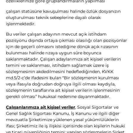
özelliklerinize göre gruplandırmaların yapılması
çalışan statüsüne kavuşulması halinde özlük dosyanızın
oluşturulması teknik sebeplerine dayalı olarak
işlenmektedir.
Bu veriler çalışan adayının mevcut açık istihdam
pozisyonu dışında ortaya çıkması olasılığı olan pozisyonlar
için de geçerli olmasını istediğine dönük açık rızasının
bulunması halinde rızaya uygun süre boyunca
saklanmaktadır. Çalışan adaylarımıza ait kişisel verilerin
temini ve saklanması, istihdam sağlamak üzere iş
sözleşmesinin akdedilmesini hedeflediğinden, KVKK
md.5/2-c’de ifadesini bulan “Bir sözleşmenin kurulması
veya ifasıyla doğrudan doğruya ilgili olması kaydıyla,
sözleşmenin taraflarına ait kişisel verilerin işlenmesinin
gerekli olması” hukuksal nedenine dayanmaktadır.
Çalışanlarımıza ait kişisel veriler
, Sosyal Sigortalar ve
Genel Sağlık Sigortası Kanunu, İş Kanunu ve ilgili diğer
mevzuatla Şirketimize yüklenen yasal yükümlülüklerin
ifası; Şirketimiz ile iş ilişkisi içerisinde olan kişilerin hukuki
ve ticari güvenliğinin temini; yapılan sözleşmelerin Şirket