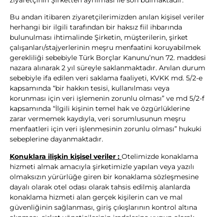
Bu andan itibaren ziyaretçilerimizden anılan kişisel veriler
herhangi bir ilgili tarafından bir haksız fiil ihbarında
bulunulması ihtimalinde Şirketin, müşterilerin, şirket
çalışanları/stajyerlerinin meşru menfaatini koruyabilmek
gerekliliği sebebiyle Türk Borçlar Kanunu’nun 72. maddesi
nazara alınarak 2 yıl süreyle saklanmaktadır. Anılan durum
sebebiyle ifa edilen veri saklama faaliyeti, KVKK md. 5/2-e
kapsamında “bir hakkın tesisi, kullanılması veya
korunması için veri işlemenin zorunlu olması” ve md 5/2-f
kapsamında “İlgili kişinin temel hak ve özgürlüklerine
zarar vermemek kaydıyla, veri sorumlusunun meşru
menfaatleri için veri işlenmesinin zorunlu olması” hukuki
sebeplerine dayanmaktadır.
Konuklara ilişkin kişisel veriler :
Otelimizde konaklama
hizmeti almak amacıyla şirketimizle yapılan veya yazılı
olmaksızın yürürlüğe giren bir konaklama sözleşmesine
dayalı olarak otel odası olarak tahsis edilmiş alanlarda
konaklama hizmeti alan gerçek kişilerin can ve mal
güvenliğinin sağlanması, giriş çıkışlarının kontrol altına