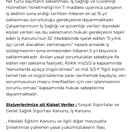
her türlü kayıtların saklanması, İş Sağlığı ve Güvenliği
Hizmetleri Yönetmeliği’nin 7. maddesi uyarınca çalışanın
iş akdinin sona erdiği tarihten itibaren en az 15 yıl
saklanması zorunluluğu gerekçesine dayanmaktadır.
Çalışanlarımızın İş Sağlığı ve güvenliği verileri dışındaki
kişisel verileri ise, bu saklamanın hukuki gerekçesini teşkil
eden İş Kanunu’nun 32. Maddesinde işaret edilen “5 yıllık
işçi ücret alacakları zamanaşımı” nazara alınarak iş
sözleşmesinin sona ermesinden itibaren 5 yıl boyunca
saklanmaktadır. Anılan yasal zorunluluklar sebebiyle ifa
edilen veri saklama faaliyeti, KVKK md.5/2-a kapsamında
“kanunlarda açıkça öngörülmesi” ve md. 5/2-f “İlgili kişinin
temel hak ve özgürlüklerine zarar vermemek kaydıyla, veri
sorumlusunun meşru menfaatleri için veri işlenmesinin
zorunlu olması” kapsamında hukuki sebeplerine
dayanmaktadır.
Stajyerlerimize ait Kişisel Veriler :
Sosyal Sigortalar ve
Genel Sağlık Sigortası Kanunu, İş Kanunu
, Mesleki Eğitim Kanunu ve ilgili diğer mevzuatla
Şirketimize yüklenen yasal yükümlülüklerin ifası;