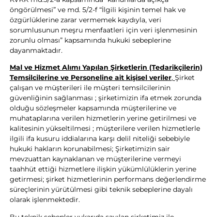
öngörülmesi” ve md. 5/2-f “İlgili kişinin temel hak ve
özgürlüklerine zarar vermemek kaydıyla, veri
sorumlusunun meşru menfaatleri için veri işlenmesinin
zorunlu olması” kapsamında hukuki sebeplerine
dayanmaktadır.
Mal ve Hizmet Alımı Yapılan Şirketlerin (Tedarikçilerin)
Temsilcilerine ve Personeline ait
kişisel veriler
,
Şirket
çalışan ve müşterileri ile müşteri temsilcilerinin
güvenliğinin sağlanması ; şirketimizin ifa etmek zorunda
olduğu sözleşmeler kapsamında müşterilerine ve
muhataplarına verilen hizmetlerin yerine getirilmesi ve
kalitesinin yükseltilmesi ; müşterilere verilen hizmetlerle
ilgili ifa kusuru iddialarına karşı delil niteliği sebebiyle
hukuki hakların korunabilmesi; Şirketimizin sair
mevzuattan kaynaklanan ve müşterilerine vermeyi
taahhüt ettiği hizmetlere ilişkin yükümlülüklerin yerine
getirmesi; şirket hizmetlerinin performans değerlendirme
süreçlerinin yürütülmesi gibi teknik sebeplerine dayalı
olarak işlenmektedir.
Bu teknik sebepler yukarıda sayılan şirketimiz ile