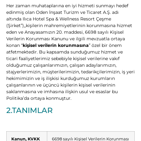
Her zaman muhataplarına en iyi hizmeti sunmayı hedef
edinmiş olan Oden İnşaat Turizm ve Ticaret A.Ş. adı
altında Ilıca Hotel Spa & Wellness Resort Çeşme
(Şirket”),,kişilerin mahremiyetlerinin korunmasına hizmet
eden ve Anayasamızın 20. maddesi, 6698 sayılı Kişisel
Verilerin Korunması Kanunu ve ilgili mevzuatla ortaya
konan “
kişisel verilerin korunmasına
” özel bir önem
atfetmektedir. Bu kapsamda sunduğumuz hizmet ve
ticari faaliyetlerimiz sebebiyle kişisel verilerine vakıf
olduğumuz çalışanlarımızın, çalışan adaylarımızın,
stajyerlerimizin, müşterilerimizin, tedarikçilerimizin, iş yeri
hekimimizin ve iş ilişkisi kurduğumuz kurumların
çalışanlarının ve üçüncü kişilerin kişisel verilerinin
saklanmasına ve imhasına ilişkin usul ve esaslar bu
Politika’da ortaya konmuştur.
2.TANIMLAR
Kanun, KVKK
6698 sayılı Kişisel Verilerin Korunması