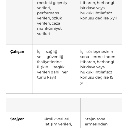
mesleki geçmiş
itibaren, herhangi
verileri,
bir dava veya
performans
hukuki ihtilaf söz
verileri, özlük
konusu değilse 5 yıl
verileri, ceza
mahkûmiyet
verileri
Çalışan
İş sağlığı
İş sözleşmesinin
ve güvenliği
sona ermesinden
faaliyetlerine
itibaren, herhangi
ilişkin sağlık
bir dava veya
verileri dahil her
hukuki ihtilaf söz
türlü kayıt
konusu değilse 15
yıl
Stajyer
Kimlik verileri,
Stajın sona
iletişim verileri,
ermesinden