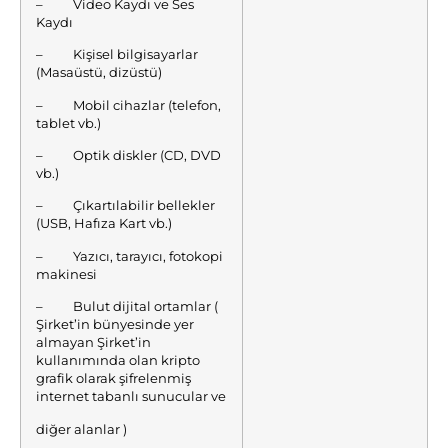
– Video Kaydı ve Ses
Kaydı
– Kişisel bilgisayarlar
(Masaüstü, dizüstü)
– Mobil cihazlar (telefon,
tablet vb.)
– Optik diskler (CD, DVD
vb.)
– Çıkartılabilir bellekler
(USB, Hafıza Kart vb.)
– Yazıcı, tarayıcı, fotokopi
makinesi
– Bulut dijital ortamlar (
Şirket’in bünyesinde yer
almayan Şirket’in
kullanımında olan kripto
grafik olarak şifrelenmiş
internet tabanlı sunucular ve
diğer alanlar )