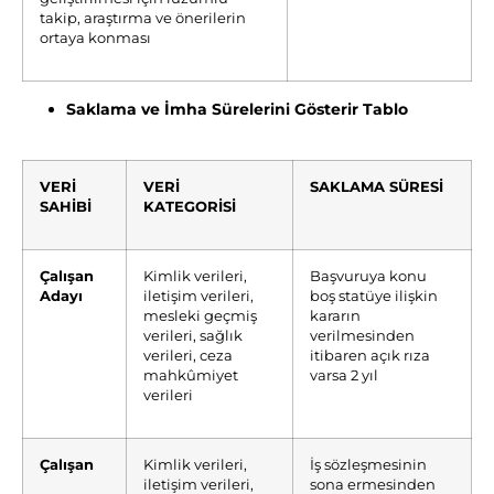
takip, araştırma ve önerilerin
ortaya konması
Saklama ve İmha Sürelerini Gösterir Tablo
VERİ
VERİ
SAKLAMA SÜRESİ
SAHİBİ
KATEGORİSİ
Çalışan
Kimlik verileri,
Başvuruya konu
Adayı
iletişim verileri,
boş statüye ilişkin
mesleki geçmiş
kararın
verileri, sağlık
verilmesinden
verileri, ceza
itibaren açık rıza
mahkûmiyet
varsa 2 yıl
verileri
Çalışan
Kimlik verileri,
İş sözleşmesinin
iletişim verileri,
sona ermesinden