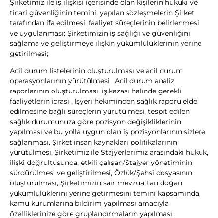
Şirketimiz ile iş ilişkisi içerisinde olan kişilerin hukuki ve
ticari güvenliğinin temini; yapılan sözleşmelerin Şirket
tarafından ifa edilmesi; faaliyet süreçlerinin belirlenmesi
ve uygulanması; Şirketimizin iş sağlığı ve güvenliğini
sağlama ve geliştirmeye ilişkin yükümlülüklerinin yerine
getirilmesi;
Acil durum listelerinin oluşturulması ve acil durum
operasyonlarının yürütülmesi , Acil durum analiz
raporlarının oluşturulması, iş kazası halinde gerekli
faaliyetlerin icrası , İşyeri hekiminden sağlık raporu elde
edilmesine bağlı süreçlerin yürütülmesi, tespit edilen
sağlık durumunuza göre pozisyon değişikliklerinin
yapılması ve bu yolla uygun olan iş pozisyonlarının sizlere
sağlanması, Şirket insan kaynakları politikalarının
yürütülmesi, Şirketimiz ile Stajyerlerimiz arasındaki hukuk,
ilişki doğrultusunda, etkili çalışan/Stajyer yönetiminin
sürdürülmesi ve geliştirilmesi, Özlük/Şahsi dosyasının
oluşturulması, Şirketimizin sair mevzuattan doğan
yükümlülüklerini yerine getirmesini temini kapsamında,
kamu kurumlarına bildirim yapılması amacıyla
özelliklerinize göre gruplandırmaların yapılması;