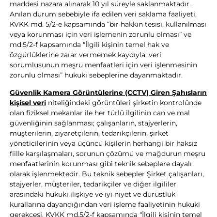
maddesi nazara alınarak 10 yıl süreyle saklanmaktadır.
Anılan durum sebebiyle ifa edilen veri saklama faaliyeti,
KVKK md. 5/2-e kapsamında “bir hakkın tesisi, kullanılması
veya korunması için veri işlemenin zorunlu olması” ve
md.5/2-f kapsamında “İlgili kişinin temel hak ve
özgürlüklerine zarar vermemek kaydıyla, veri
sorumlusunun meşru menfaatleri için veri işlenmesinin
zorunlu olması” hukuki sebeplerine dayanmaktadır.
Güvenlik Kamera Görüntülerine (CCTV) Giren Şahısların
kişisel veri
niteliğindeki görüntüleri şirketin kontrolünde
olan fiziksel mekanlar ile her türlü ilgilinin can ve mal
güvenliğinin sağlanması; çalışanların, stajyerlerin,
müşterilerin, ziyaretçilerin, tedarikçilerin, şirket
yöneticilerinin veya üçüncü kişilerin herhangi bir haksız
fiille karşılaşmaları, sorunun çözümü ve mağdurun meşru
menfaatlerinin korunması gibi teknik sebeplere dayalı
olarak işlenmektedir. Bu teknik sebepler Şirket çalışanları,
stajyerler, müşteriler, tedarikçiler ve diğer ilgililer
arasındaki hukuki ilişkiye ve iyi niyet ve dürüstlük
kurallarına dayandığından veri işleme faaliyetinin hukuki
gerekçesi, KVKK md.5/2-f kapsamında “İlgili kişinin temel