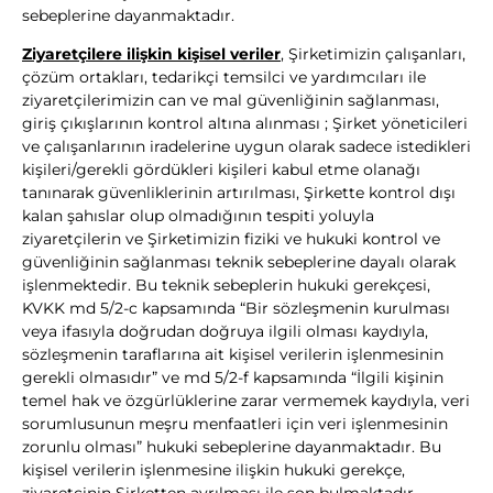
sebeplerine dayanmaktadır.
Ziyaretçilere ilişkin kişisel veriler
, Şirketimizin çalışanları,
çözüm ortakları, tedarikçi temsilci ve yardımcıları ile
ziyaretçilerimizin can ve mal güvenliğinin sağlanması,
giriş çıkışlarının kontrol altına alınması ; Şirket yöneticileri
ve çalışanlarının iradelerine uygun olarak sadece istedikleri
kişileri/gerekli gördükleri kişileri kabul etme olanağı
tanınarak güvenliklerinin artırılması, Şirkette kontrol dışı
kalan şahıslar olup olmadığının tespiti yoluyla
ziyaretçilerin ve Şirketimizin fiziki ve hukuki kontrol ve
güvenliğinin sağlanması teknik sebeplerine dayalı olarak
işlenmektedir. Bu teknik sebeplerin hukuki gerekçesi,
KVKK md 5/2-c kapsamında “Bir sözleşmenin kurulması
veya ifasıyla doğrudan doğruya ilgili olması kaydıyla,
sözleşmenin taraflarına ait kişisel verilerin işlenmesinin
gerekli olmasıdır” ve md 5/2-f kapsamında “İlgili kişinin
temel hak ve özgürlüklerine zarar vermemek kaydıyla, veri
sorumlusunun meşru menfaatleri için veri işlenmesinin
zorunlu olması” hukuki sebeplerine dayanmaktadır. Bu
kişisel verilerin işlenmesine ilişkin hukuki gerekçe,
ziyaretçinin Şirketten ayrılması ile son bulmaktadır.