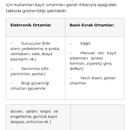
için kullanılan kayıt ortamları genel itibarıyla aşağıdaki
tabloda gösterildiği şekildedir.
Elektronik Ortamlar
Basılı Evrak Ortamları
– Sunucular (Etki
– Kâğıt
alanı, yedekleme, e-posta,
– Manuel veri kayıt
veritabanı, web, dosya
sistemleri (anket
paylaşım, vb.)
formları, ziyaretçi giriş
– Yazılımlar (ofis
defteri)
yazılımları, portal,)
– Yazılı, basılı, görsel
– Bilgi güvenliği
ortamlar
cihazları (güvenlik
duvarı, saldırı tespit ve
engelleme, günlük kayıt
dosyası, antivirüs vb. )