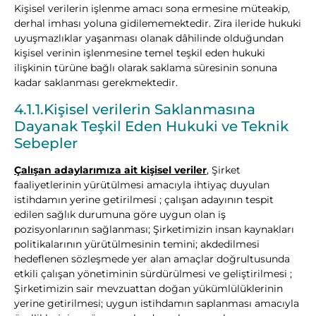
Kişisel verilerin işlenme amacı sona ermesine müteakip,
derhal imhası yoluna gidilememektedir. Zira ileride hukuki
uyuşmazlıklar yaşanması olanak dâhilinde olduğundan
kişisel verinin işlenmesine temel teşkil eden hukuki
ilişkinin türüne bağlı olarak saklama süresinin sonuna
kadar saklanması gerekmektedir.
4.1.1.Kişisel verilerin Saklanmasına
Dayanak Teşkil Eden Hukuki ve Teknik
Sebepler
Çalışan adaylarımıza ait kişisel veriler
, Şirket
faaliyetlerinin yürütülmesi amacıyla ihtiyaç duyulan
istihdamın yerine getirilmesi ; çalışan adayının tespit
edilen sağlık durumuna göre uygun olan iş
pozisyonlarının sağlanması; Şirketimizin insan kaynakları
politikalarının yürütülmesinin temini; akdedilmesi
hedeflenen sözleşmede yer alan amaçlar doğrultusunda
etkili çalışan yönetiminin sürdürülmesi ve geliştirilmesi ;
Şirketimizin sair mevzuattan doğan yükümlülüklerinin
yerine getirilmesi; uygun istihdamın saplanması amacıyla