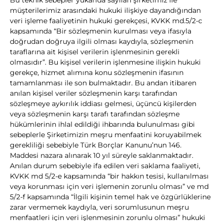
müşterilerimiz arasındaki hukuki ilişkiye dayandığından
veri işleme faaliyetinin hukuki gerekçesi, KVKK md.5/2-c
kapsamında “Bir sözleşmenin kurulması veya ifasıyla
doğrudan doğruya ilgili olması kaydıyla, sözleşmenin
taraflarına ait kişisel verilerin işlenmesinin gerekli
olmasıdır”. Bu kişisel verilerin işlenmesine ilişkin hukuki
gerekçe, hizmet alımına konu sözleşmenin ifasının
tamamlanması ile son bulmaktadır. Bu andan itibaren
anılan kişisel veriler sözleşmenin karşı tarafından
sözleşmeye aykırılık iddiası gelmesi, üçüncü kişilerden
veya sözleşmenin karşı tarafı tarafından sözleşme
hükümlerinin ihlal edildiği ihbarında bulunulması gibi
sebeplerle Şirketimizin meşru menfaatini koruyabilmek
gerekliliği sebebiyle Türk Borçlar Kanunu’nun 146.
Maddesi nazara alınarak 10 yıl süreyle saklanmaktadır.
Anılan durum sebebiyle ifa edilen veri saklama faaliyeti,
KVKK md 5/2-e kapsamında “bir hakkın tesisi, kullanılması
veya korunması için veri işlemenin zorunlu olması” ve md
5/2-f kapsamında “İlgili kişinin temel hak ve özgürlüklerine
zarar vermemek kaydıyla, veri sorumlusunun meşru
menfaatleri için veri işlenmesinin zorunlu olması” hukuki